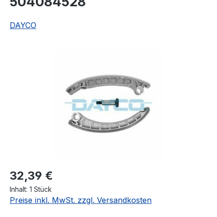
504084528
DAYCO
Bildergalerie überspringen
Regulärer Preis:
32,39 €
Inhalt:
1 Stück
Preise inkl. MwSt. zzgl. Versandkosten