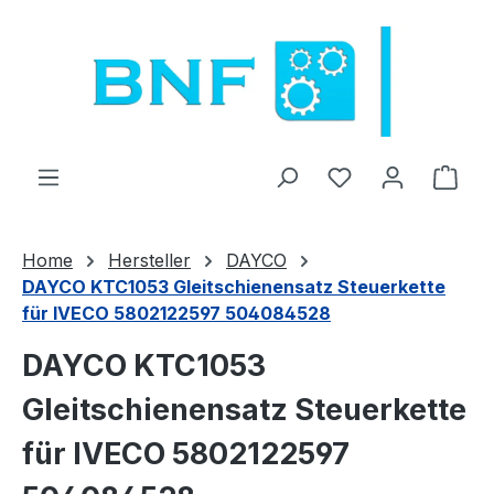
Zum Hauptinhalt springen
Du hast 0 Produ
Ware
Home
Hersteller
DAYCO
DAYCO KTC1053 Gleitschienensatz Steuerkette
für IVECO 5802122597 504084528
DAYCO KTC1053
Gleitschienensatz Steuerkette
für IVECO 5802122597