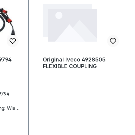
89794
Original Iveco 4928505
FLEXIBLE COUPLING
9794
ng: Wie
n den
rten
ren zu