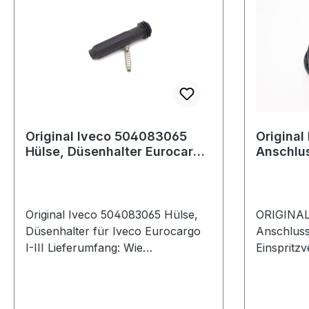
Original Iveco 504083065
Original
Hülse, Düsenhalter Eurocargo
Anschlus
I-III
Einspritz
Original Iveco 504083065 Hülse,
ORIGINAL
Düsenhalter für Iveco Eurocargo
Anschluss
I-III Lieferumfang: Wie
Einspritzv
abgebildet.Wir empfehlen den
abgebilde
Einbau in einer qualifizierten
Einbau in 
Fachwerkstatt durchführen zu
Fachwerks