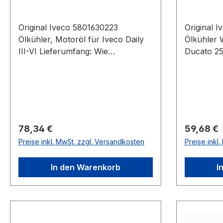
Original Iveco 5801630223
Original 
Ölkühler, Motoröl für Iveco Daily
Ölkühler 
III-VI Lieferumfang: Wie
Ducato 25
abgebildet.Wir empfehlen den
2021Liefe
Einbau in einer qualifizierten
Wir empfe
Fachwerkstatt durchführen zu
qualifizie
lassen.Bitte Teilenummer genau
durchführe
prüfen. Gegebenenfalls können
Teilenumm
Sie uns gerne kontaktieren und
Gegebenen
Regulärer Preis:
Regulärer
78,34 €
59,68 €
wir finden Ihnen passende Iveco
gerne kon
Preise inkl. MwSt. zzgl. Versandkosten
Preise inkl
Teile anhand der
wir finde
Fahrgestellnummer.
Teile anh
In den Warenkorb
I
Fahrgeste