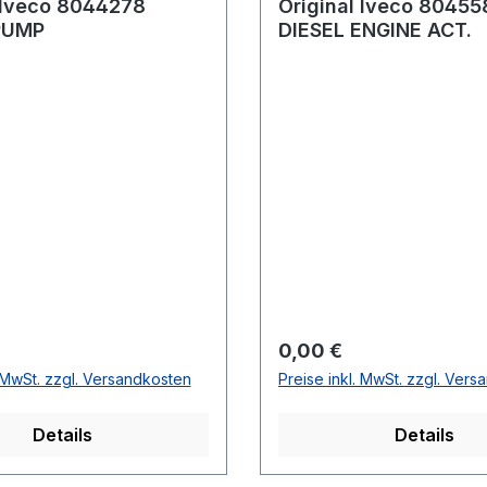
 Iveco 8044278
Original Iveco 80455
PUMP
DIESEL ENGINE ACT.
 Preis:
Regulärer Preis:
0,00 €
. MwSt. zzgl. Versandkosten
Preise inkl. MwSt. zzgl. Ver
Details
Details