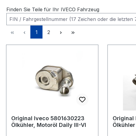
Finden Sie Teile für Ihr IVECO Fahrzeug
Seite
Seite
1
2
Original Iveco 5801630223
Original
Ölkühler, Motoröl Daily III-VI
Ölkühler
Ducato 2