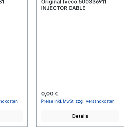
81
Original Iveco 500336911
INJECTOR CABLE
Regulärer Preis:
0,00 €
sandkosten
Preise inkl. MwSt. zzgl. Versandkosten
Details