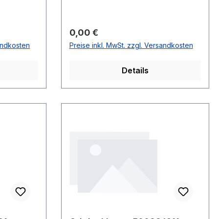
r genau
können
en und
Regulärer Preis:
0,00 €
e Teile
sandkosten
Preise inkl. MwSt. zzgl. Versandkosten
nummer.
Details