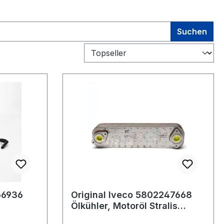
Suchen
66936
Original Iveco 5802247668
Ölkühler, Motoröl Stralis
m
Cursor 13 2006 - 2012