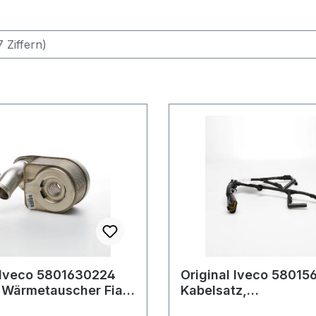
 Iveco 5801630224
Original Iveco 58015
 Wärmetauscher Fiat
Kabelsatz,
50 2.3 2006 - 2021
Motorvorwärmsyste