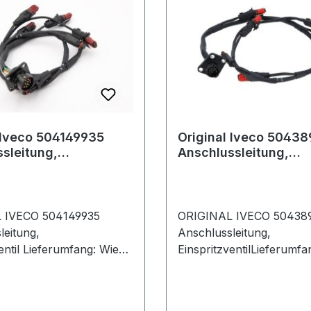
 Iveco 504149935
Original Iveco 5043
sleitung,
Anschlussleitung,
ventil
Einspritzventil
 IVECO 504149935
ORIGINAL IVECO 50438
leitung,
Anschlussleitung,
entil Lieferumfang: Wie
EinspritzventilLieferumfa
t.Wir empfehlen den
abgebildet.Wir empfehle
einer qualifizierten
Einbau in einer qualifizie
tatt durchführen zu
Fachwerkstatt durchfüh