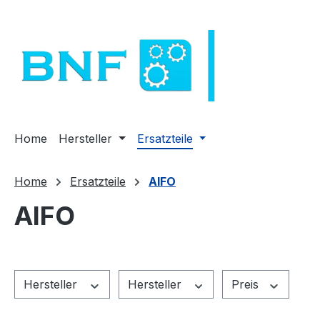
m Hauptinhalt springen
Zur Suche springen
Zur Hauptnavigation springen
Home
Hersteller
Ersatzteile
Home
Ersatzteile
AIFO
AIFO
Hersteller
Hersteller
Preis