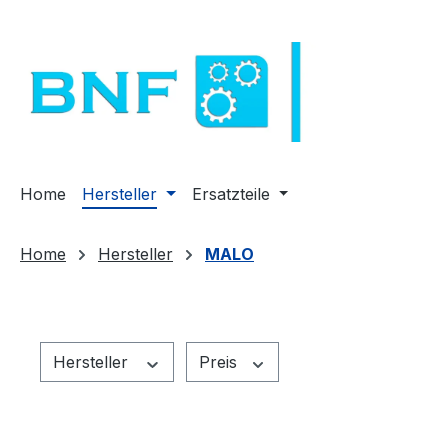
m Hauptinhalt springen
Zur Suche springen
Zur Hauptnavigation springen
Home
Hersteller
Ersatzteile
Home
Hersteller
MALO
Hersteller
Preis