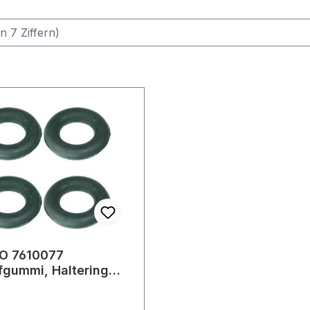
O 7610077
fgummi, Haltering
dämpfer D1=26 D2=54
m Ducato