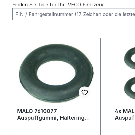
Finden Sie Teile für Ihr IVECO Fahrzeug
MALO 7610077
4x MAL
Auspuffgummi, Haltering
Auspuf
Schalldämpfer D1=26 D2=54
Schall
B=14 mm Ducato
B=14 m