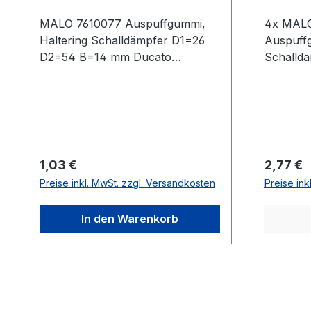
MALO 7610077 Auspuffgummi,
4x MALO
Haltering Schalldämpfer D1=26
Auspuffg
D2=54 B=14 mm Ducato
Schalld
Lieferumfang: Wie abgebildet. Wir
B=14 mm
empfehlen den Einbau in einer
Wie abge
qualifizierten Fachwerkstatt
den Einba
durchführen zu lassen. Bitte
Fachwerk
Teilenummer genau prüfen.
lassen. 
Gegebenenfalls können Sie uns
prüfen. 
Regulärer Preis:
Reguläre
1,03 €
2,77 €
gerne kontaktieren und
Sie uns 
Preise inkl. MwSt. zzgl. Versandkosten
Preise ink
wir finden Ihnen passende Iveco
wir find
Teile anhand der
Teile an
In den Warenkorb
Fahrgestellnummer.
Fahrgest