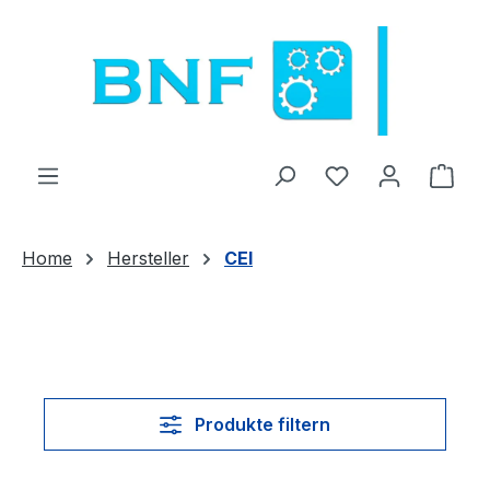
Zum Hauptinhalt springen
Du hast 0 Produ
Ware
Home
Hersteller
CEI
Produkte filtern