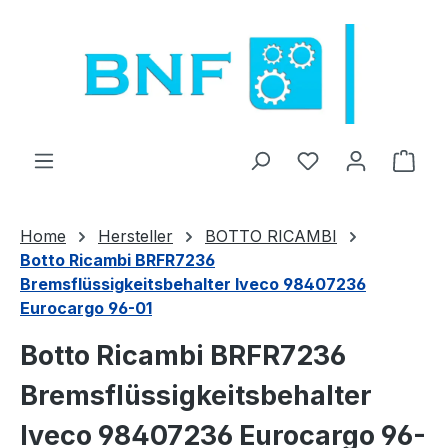
Zum Hauptinhalt springen
Du hast 0 Produ
Ware
Home
Hersteller
BOTTO RICAMBI
Botto Ricambi BRFR7236
Bremsflüssigkeitsbehalter Iveco 98407236
Eurocargo 96-01
Botto Ricambi BRFR7236
Bremsflüssigkeitsbehalter
Iveco 98407236 Eurocargo 96-