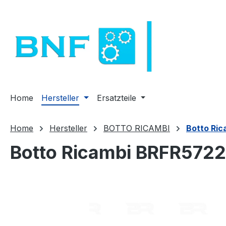
m Hauptinhalt springen
Zur Suche springen
Zur Hauptnavigation springen
Home
Hersteller
Ersatzteile
Home
Hersteller
BOTTO RICAMBI
Botto Ric
Botto Ricambi BRFR5722
Bildergalerie überspringen