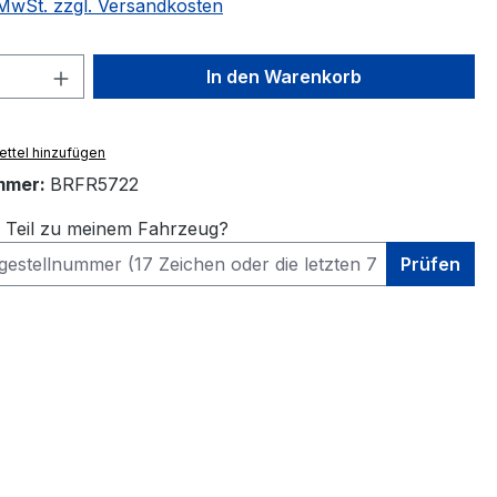
. MwSt. zzgl. Versandkosten
 Anzahl: Gib den gewünschten Wert ein 
In den Warenkorb
ttel hinzufügen
mmer:
BRFR5722
s Teil zu meinem Fahrzeug?
Prüfen