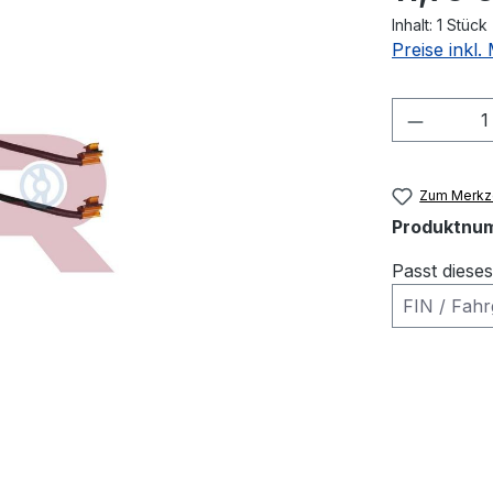
Inhalt:
1 Stück
Preise inkl
Produkt
Zum Merkze
Produktnu
Passt diese