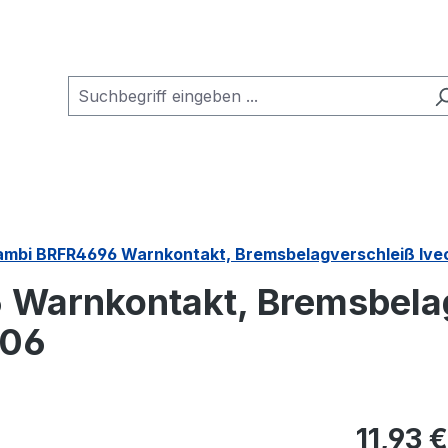
cambi BRFR4696 Warnkontakt, Bremsbelagverschleiß Iv
 Warnkontakt, Bremsbela
006
Regulärer Pr
11,93 €