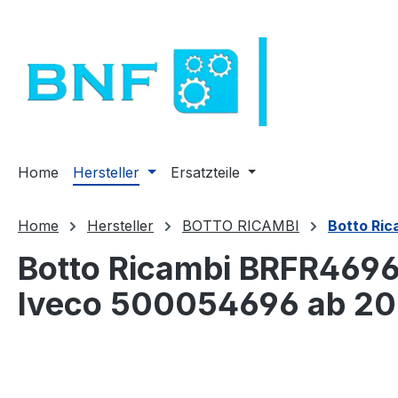
m Hauptinhalt springen
Zur Suche springen
Zur Hauptnavigation springen
Home
Hersteller
Ersatzteile
Home
Hersteller
BOTTO RICAMBI
Botto Ri
Botto Ricambi BRFR4696
Iveco 500054696 ab 2
Bildergalerie überspringen