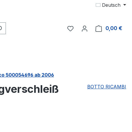
Deutsch
Du hast 0 Produkte auf 
0,00 €
Ware
eco 500054696 ab 2006
gverschleiß
BOTTO RICAMBI
eis: