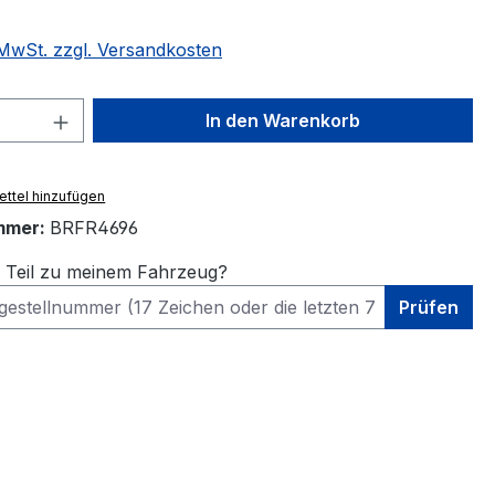
. MwSt. zzgl. Versandkosten
 Anzahl: Gib den gewünschten Wert ein 
In den Warenkorb
ttel hinzufügen
mmer:
BRFR4696
s Teil zu meinem Fahrzeug?
Prüfen