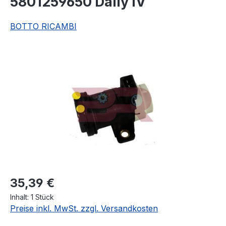
5801259650 Daily IV
BOTTO RICAMBI
Bildergalerie überspringen
Regulärer Preis:
35,39 €
Inhalt:
1 Stück
Preise inkl. MwSt. zzgl. Versandkosten