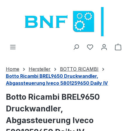
Zum Hauptinhalt springen
Du hast 0 Produ
Ware
Home
Hersteller
BOTTO RICAMBI
Botto Ricambi BREL9650 Druckwandler,
Abgassteuerung Iveco 5801259650 Daily IV
Botto Ricambi BREL9650
Druckwandler,
Abgassteuerung Iveco