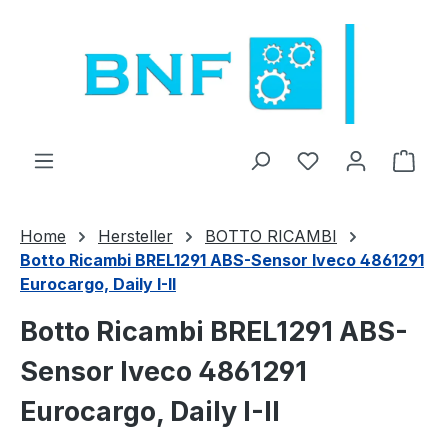
Zum Hauptinhalt springen
Du hast 0 Produ
Ware
Home
Hersteller
BOTTO RICAMBI
Botto Ricambi BREL1291 ABS-Sensor Iveco 4861291
Eurocargo, Daily I-II
Botto Ricambi BREL1291 ABS-
Sensor Iveco 4861291
Eurocargo, Daily I-II