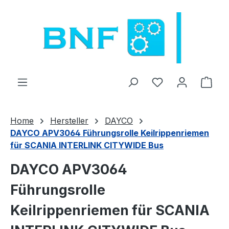
Zum Hauptinhalt springen
Du hast 0 Produ
Ware
Home
Hersteller
DAYCO
DAYCO APV3064 Führungsrolle Keilrippenriemen
für SCANIA INTERLINK CITYWIDE Bus
DAYCO APV3064
Führungsrolle
Keilrippenriemen für SCANIA