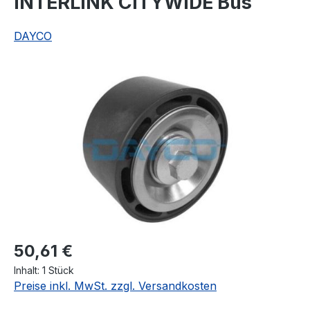
INTERLINK CITYWIDE Bus
DAYCO
Bildergalerie überspringen
Regulärer Preis:
50,61 €
Inhalt:
1 Stück
Preise inkl. MwSt. zzgl. Versandkosten