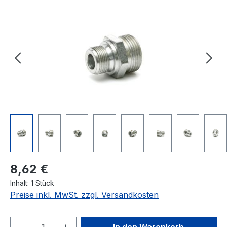
Bildergalerie überspringen
Regulärer Preis:
8,62 €
Inhalt:
1 Stück
Preise inkl. MwSt. zzgl. Versandkosten
Produkt Anzahl: Gib den gewünschten We