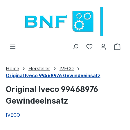
Zum Hauptinhalt springen
Du hast 0 Produ
Ware
Home
Hersteller
IVECO
Original Iveco 99468976 Gewindeeinsatz
Original Iveco 99468976
Gewindeeinsatz
IVECO