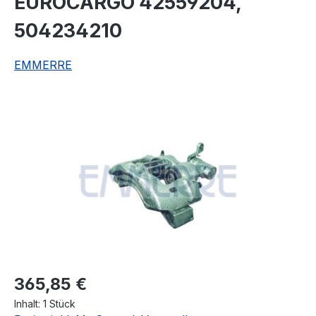
EUROCARGO 42559204,
504234210
EMMERRE
Bildergalerie überspringen
Regulärer Preis:
365,85 €
Inhalt:
1 Stück