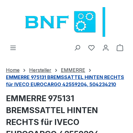
Zum Hauptinhalt springen
Du hast 0 Produ
Ware
Home
Hersteller
EMMERRE
EMMERRE 975131 BREMSSATTEL HINTEN RECHTS
für IVECO EUROCARGO 42559204, 504234210
EMMERRE 975131
BREMSSATTEL HINTEN
RECHTS für IVECO