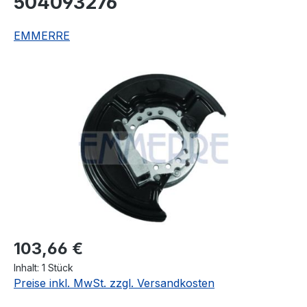
504093276
EMMERRE
Bildergalerie überspringen
Regulärer Preis:
103,66 €
Inhalt:
1 Stück
Preise inkl. MwSt. zzgl. Versandkosten