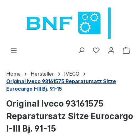
Zum Hauptinhalt springen
Du hast 0 Produ
Ware
Home
Hersteller
IVECO
Original Iveco 93161575 Reparatursatz Sitze
Eurocargo I-III Bj. 91-15
Original Iveco 93161575
Reparatursatz Sitze Eurocargo
I-III Bj. 91-15