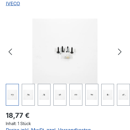
IVECO
Bildergalerie überspringen
Regulärer Preis:
18,77 €
Inhalt:
1 Stück