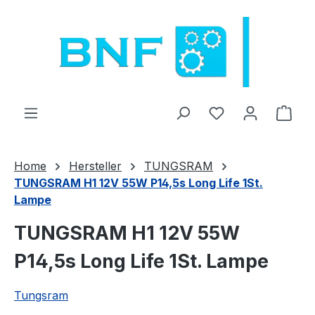
Zum Hauptinhalt springen
Du hast 0 Produ
Ware
Home
Hersteller
TUNGSRAM
TUNGSRAM H1 12V 55W P14,5s Long Life 1St.
Lampe
TUNGSRAM H1 12V 55W
P14,5s Long Life 1St. Lampe
Tungsram