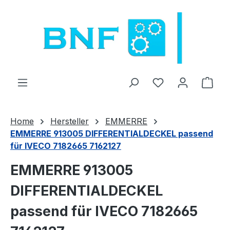
Zum Hauptinhalt springen
Du hast 0 Produ
Ware
Home
Hersteller
EMMERRE
EMMERRE 913005 DIFFERENTIALDECKEL passend
für IVECO 7182665 7162127
EMMERRE 913005
DIFFERENTIALDECKEL
passend für IVECO 7182665