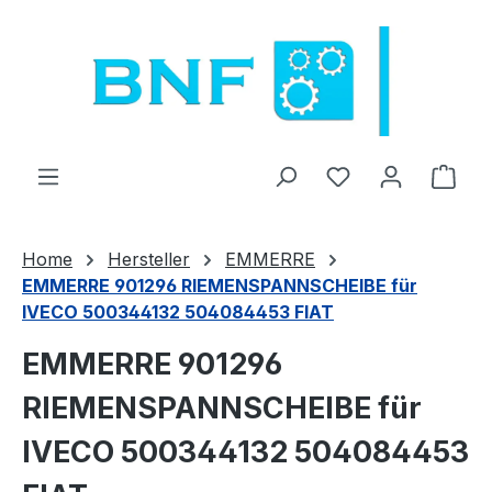
Zum Hauptinhalt springen
Du hast 0 Produ
Ware
Home
Hersteller
EMMERRE
EMMERRE 901296 RIEMENSPANNSCHEIBE für
IVECO 500344132 504084453 FIAT
EMMERRE 901296
RIEMENSPANNSCHEIBE für
IVECO 500344132 504084453