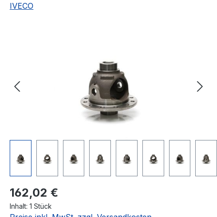
IVECO
Bildergalerie überspringen
Regulärer Preis:
162,02 €
Inhalt:
1 Stück