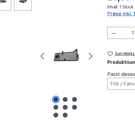
Inhalt:
1 Stück
Preise inkl
Produkt
Zum Merkze
Produktnu
Passt diese