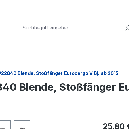
922840 Blende, Stoßfänger Eurocargo V Bj. ab 2015
40 Blende, Stoßfänger Eu
Regulärer Pr
25,80 