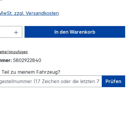
. MwSt. zzgl. Versandkosten
 Anzahl: Gib den gewünschten Wert ein 
In den Warenkorb
ttel hinzufügen
mmer:
5802922840
s Teil zu meinem Fahrzeug?
Prüfen