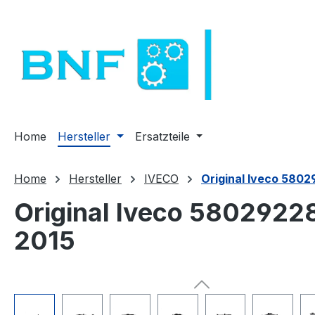
m Hauptinhalt springen
Zur Suche springen
Zur Hauptnavigation springen
Home
Hersteller
Ersatzteile
Home
Hersteller
IVECO
Original Iveco 5802
Original Iveco 58029228
2015
Bildergalerie überspringen