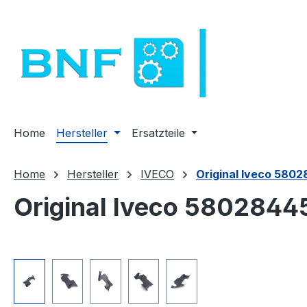
m Hauptinhalt springen
Zur Suche springen
Zur Hauptnavigation springen
Home
Hersteller
Ersatzteile
Home
Hersteller
IVECO
Original Iveco 5802
Original Iveco 58028445
Bildergalerie überspringen