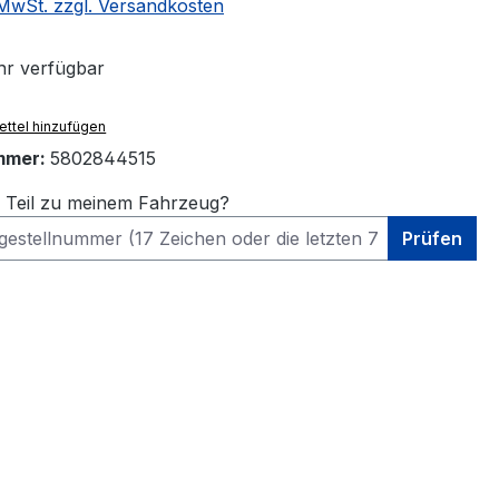
. MwSt. zzgl. Versandkosten
r verfügbar
ttel hinzufügen
mmer:
5802844515
s Teil zu meinem Fahrzeug?
Prüfen