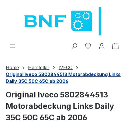
Zum Hauptinhalt springen
Du hast 0 Produ
Ware
Home
Hersteller
IVECO
Original Iveco 5802844513 Motorabdeckung Links
Daily 35C 50C 65C ab 2006
Original Iveco 5802844513
Motorabdeckung Links Daily
35C 50C 65C ab 2006