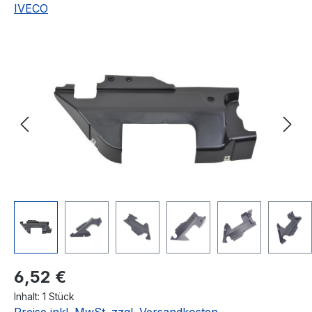
IVECO
Bildergalerie überspringen
Regulärer Preis:
6,52 €
Inhalt:
1 Stück