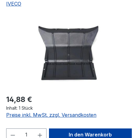
IVECO
Bildergalerie überspringen
Regulärer Preis:
14,88 €
Inhalt:
1 Stück
Preise inkl. MwSt. zzgl. Versandkosten
Produkt Anzahl: Gib den gewünschten We
In den Warenkorb