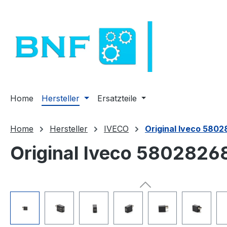
m Hauptinhalt springen
Zur Suche springen
Zur Hauptnavigation springen
Home
Hersteller
Ersatzteile
Home
Hersteller
IVECO
Original Iveco 58028
Original Iveco 580282689
Bildergalerie überspringen