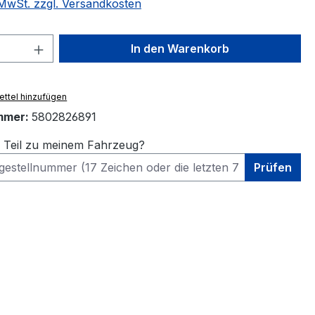
. MwSt. zzgl. Versandkosten
 Anzahl: Gib den gewünschten Wert ein 
In den Warenkorb
ttel hinzufügen
mmer:
5802826891
s Teil zu meinem Fahrzeug?
Prüfen