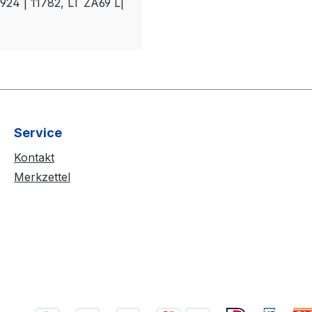
924 | 11782, LT ZA69 L|
Service
Kontakt
Merkzettel