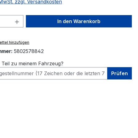
. MwSt. zzgl. Versandkosten
 Anzahl: Gib den gewünschten Wert ein 
In den Warenkorb
ttel hinzufügen
mmer:
5802578842
s Teil zu meinem Fahrzeug?
Prüfen