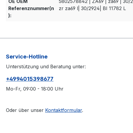
OE OEM
5802578842 | ZA69 | za69 | 30/2
Referenznummer(n
zr za69 l| 30/2924| BI 11782 L
):
Service-Hotline
Unterstützung und Beratung unter:
+4994015398677
Mo-Fr, 09:00 - 18:00 Uhr
Oder über unser
Kontaktformular
.