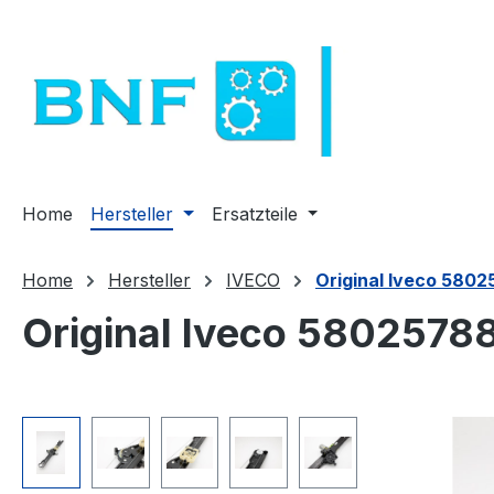
m Hauptinhalt springen
Zur Suche springen
Zur Hauptnavigation springen
Home
Hersteller
Ersatzteile
Home
Hersteller
IVECO
Original Iveco 5802
Original Iveco 58025788
Bildergalerie überspringen