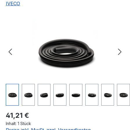
IVECO
Bildergalerie überspringen
Regulärer Preis:
41,21 €
Inhalt:
1 Stück