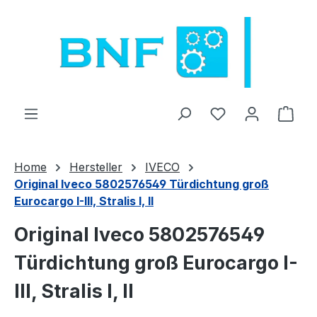
Zum Hauptinhalt springen
Du hast 0 Produ
Ware
Home
Hersteller
IVECO
Original Iveco 5802576549 Türdichtung groß
Eurocargo I-III, Stralis I, II
Original Iveco 5802576549
Türdichtung groß Eurocargo I-
III, Stralis I, II