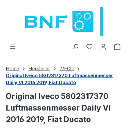
Zum Hauptinhalt springen
Du hast 0 Produ
Ware
Home
Hersteller
IVECO
Original Iveco 5802317370 Luftmassenmesser
Daily VI 2016 2019, Fiat Ducato
Original Iveco 5802317370
Luftmassenmesser Daily VI
2016 2019, Fiat Ducato