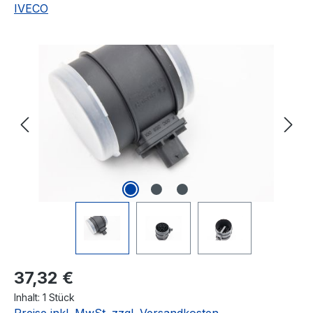
IVECO
Bildergalerie überspringen
Regulärer Preis:
37,32 €
Inhalt:
1 Stück