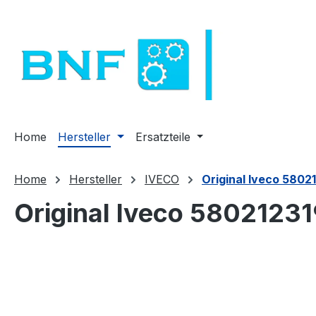
m Hauptinhalt springen
Zur Suche springen
Zur Hauptnavigation springen
Home
Hersteller
Ersatzteile
Home
Hersteller
IVECO
Original Iveco 5802
Original Iveco 58021231
Bildergalerie überspringen