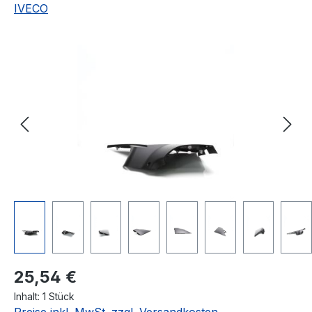
IVECO
Bildergalerie überspringen
Regulärer Preis:
25,54 €
Inhalt:
1 Stück