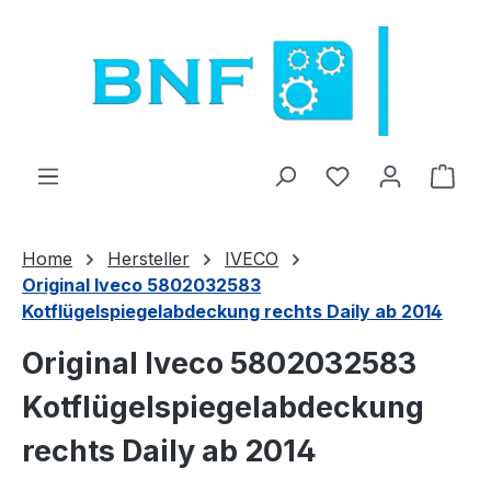
Zum Hauptinhalt springen
Du hast 0 Produ
Ware
Home
Hersteller
IVECO
Original Iveco 5802032583
Kotflügelspiegelabdeckung rechts Daily ab 2014
Original Iveco 5802032583
Kotflügelspiegelabdeckung
rechts Daily ab 2014