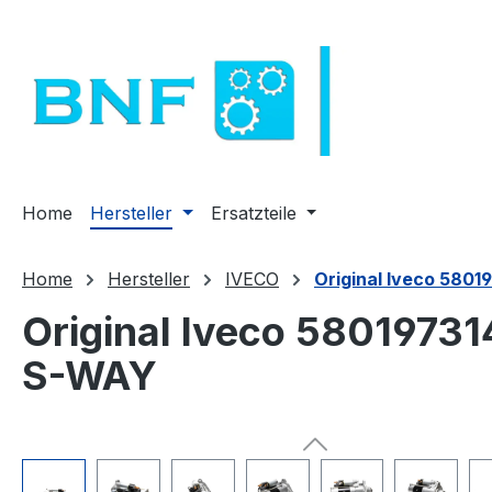
m Hauptinhalt springen
Zur Suche springen
Zur Hauptnavigation springen
Home
Hersteller
Ersatzteile
Home
Hersteller
IVECO
Original Iveco 5801
Original Iveco 58019731
S-WAY
Bildergalerie überspringen