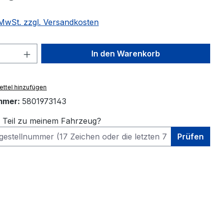
. MwSt. zzgl. Versandkosten
 Anzahl: Gib den gewünschten Wert ein 
In den Warenkorb
ttel hinzufügen
mmer:
5801973143
s Teil zu meinem Fahrzeug?
Prüfen