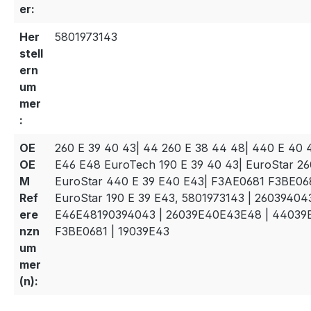
er:
Her
5801973143
stell
ern
um
mer
:
OE
260 E 39 40 43| 44 260 E 38 44 48| 440 E 40 
OE
E46 E48 EuroTech 190 E 39 40 43| EuroStar 26
M
EuroStar 440 E 39 E40 E43| F3AE0681 F3BE06
Ref
EuroStar 190 E 39 E43, 5801973143 | 26039404
ere
E46E48190394043 | 26039E40E43E48 | 44039E
nzn
F3BE0681 | 19039E43
um
mer
(n):