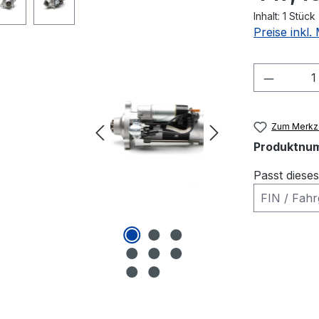
Inhalt:
1 Stück
Preise inkl
Produkt
Zum Merkze
Produktnu
Passt diese