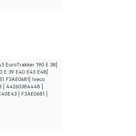
43 EuroTrakker 190 E 38|
0 E 39 E40 E43 E48|
81 F3AE0681| Iveco
3 | 44260384448 |
40E43 | F3AE0681 |