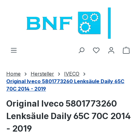
Zum Hauptinhalt springen
Du hast 0 Produ
Ware
Home
Hersteller
IVECO
Original Iveco 5801773260 Lenksäule Daily 65C
70C 2014 - 2019
Original Iveco 5801773260
Lenksäule Daily 65C 70C 2014
- 2019