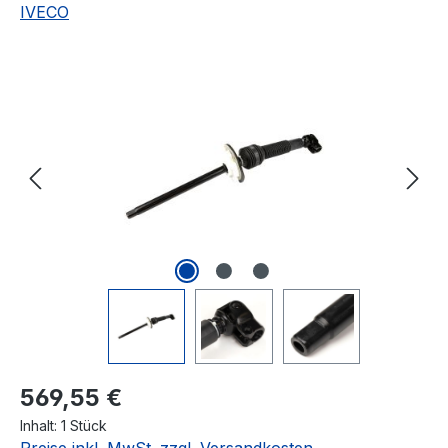
IVECO
Bildergalerie überspringen
Regulärer Preis:
569,55 €
Inhalt:
1 Stück