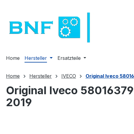
m Hauptinhalt springen
Zur Suche springen
Zur Hauptnavigation springen
Home
Hersteller
Ersatzteile
Home
Hersteller
IVECO
Original Iveco 58016
Original Iveco 580163799
2019
Bildergalerie überspringen