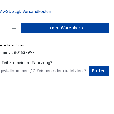
. MwSt. zzgl. Versandkosten
 Anzahl: Gib den gewünschten Wert ein 
In den Warenkorb
ttel hinzufügen
mmer:
5801637997
s Teil zu meinem Fahrzeug?
Prüfen