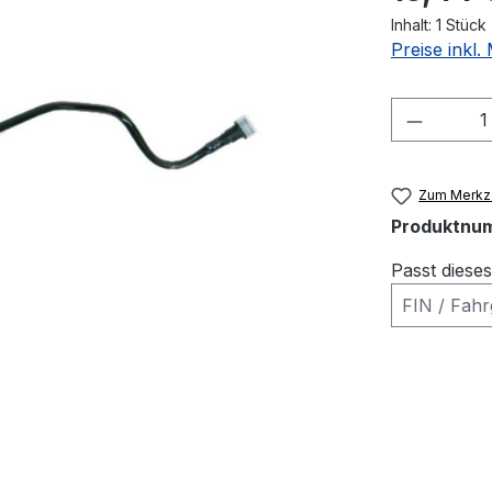
Inhalt:
1 Stück
Preise inkl
Produkt
Zum Merkze
Produktnu
Passt diese