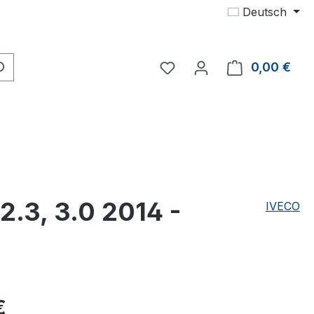
Deutsch
Du hast 0 Produkte auf 
0,00 €
Ware
2.3, 3.0 2014 -
IVECO
eis:
€