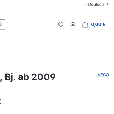
Deutsch
Du hast 0 Produkte auf 
0,00 €
Ware
, Bj. ab 2009
IVECO
eis:
€