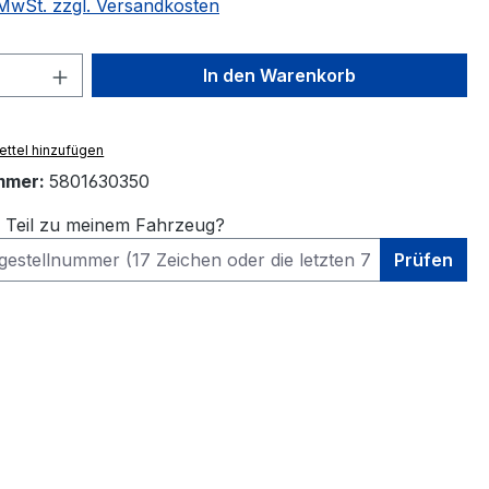
. MwSt. zzgl. Versandkosten
 Anzahl: Gib den gewünschten Wert ein 
In den Warenkorb
ttel hinzufügen
mmer:
5801630350
s Teil zu meinem Fahrzeug?
Prüfen