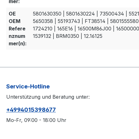
mer:
OE
5801630350 | 5801630224 | 73500434 | 5521
OEM
5650358 | 55193743 | FT38514 | 5801555580 
Refere
1724210 | 165E16 | 16500M86J00 | 16500000 
nznum
1539132 | BRM0350 | 12.16125
mer(n):
Service-Hotline
Unterstützung und Beratung unter:
+4994015398677
Mo-Fr, 09:00 - 18:00 Uhr