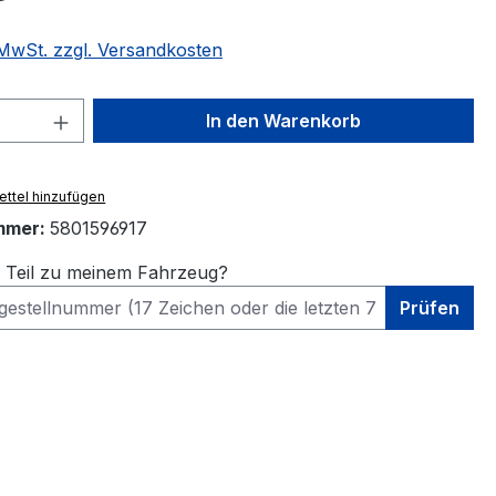
. MwSt. zzgl. Versandkosten
 Anzahl: Gib den gewünschten Wert ein 
In den Warenkorb
ttel hinzufügen
mmer:
5801596917
s Teil zu meinem Fahrzeug?
Prüfen