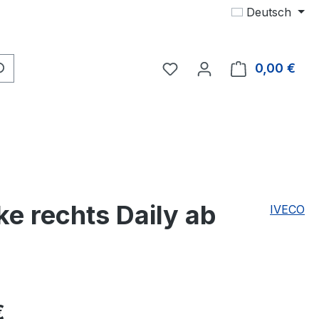
Deutsch
Du hast 0 Produkte auf 
0,00 €
Ware
e rechts Daily ab
IVECO
eis:
€