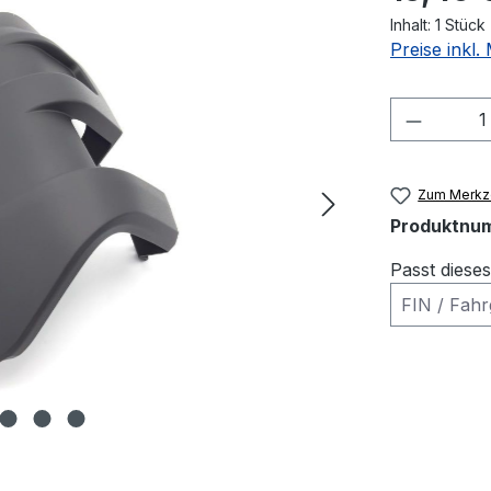
Inhalt:
1 Stück
Preise inkl
Produkt
Zum Merkze
Produktnu
Passt diese