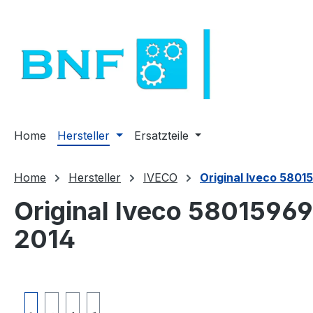
m Hauptinhalt springen
Zur Suche springen
Zur Hauptnavigation springen
Home
Hersteller
Ersatzteile
Home
Hersteller
IVECO
Original Iveco 5801
Original Iveco 58015969
2014
Bildergalerie überspringen