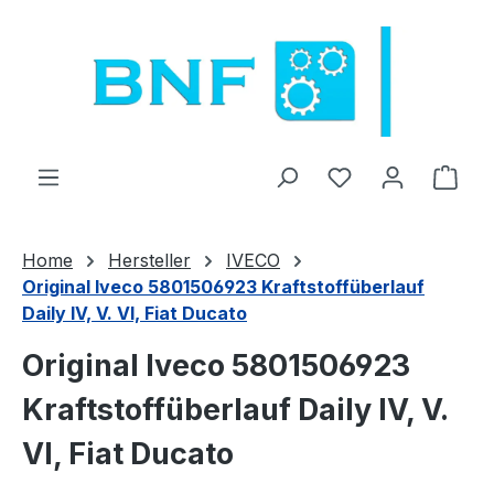
Zum Hauptinhalt springen
Du hast 0 Produ
Ware
Home
Hersteller
IVECO
Original Iveco 5801506923 Kraftstoffüberlauf
Daily IV, V. VI, Fiat Ducato
Original Iveco 5801506923
Kraftstoffüberlauf Daily IV, V.
VI, Fiat Ducato