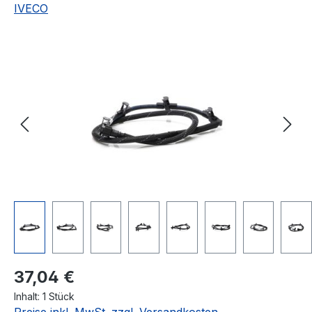
IVECO
Bildergalerie überspringen
Regulärer Preis:
37,04 €
Inhalt:
1 Stück