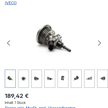
IVECO
Bildergalerie überspringen
Regulärer Preis:
189,42 €
Inhalt:
1 Stück