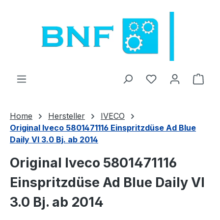
Zum Hauptinhalt springen
Du hast 0 Produ
Ware
Home
Hersteller
IVECO
Original Iveco 5801471116 Einspritzdüse Ad Blue
Daily VI 3.0 Bj. ab 2014
Original Iveco 5801471116
Einspritzdüse Ad Blue Daily VI
3.0 Bj. ab 2014