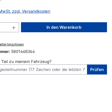
. MwSt. zzgl. Versandkosten
 Anzahl: Gib den gewünschten Wert ein 
In den Warenkorb
ttel hinzufügen
mmer:
5801468364
s Teil zu meinem Fahrzeug?
Prüfen