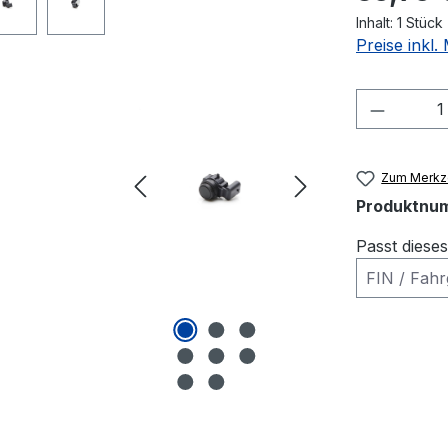
Inhalt:
1 Stück
Preise inkl
Produkt
Zum Merkze
Produktnu
Passt diese