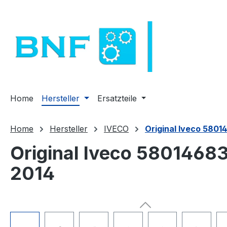
m Hauptinhalt springen
Zur Suche springen
Zur Hauptnavigation springen
Home
Hersteller
Ersatzteile
Home
Hersteller
IVECO
Original Iveco 5801
Original Iveco 5801468
2014
Bildergalerie überspringen