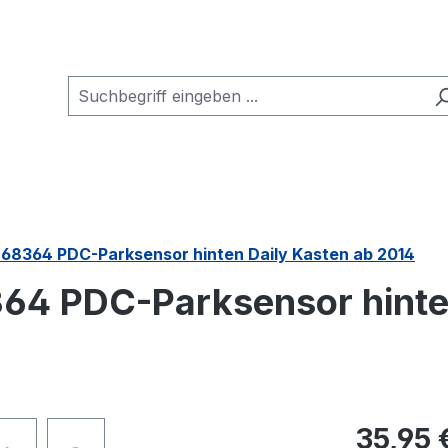
468364 PDC-Parksensor hinten Daily Kasten ab 2014
364 PDC-Parksensor hinte
Regulärer Pr
35,95 