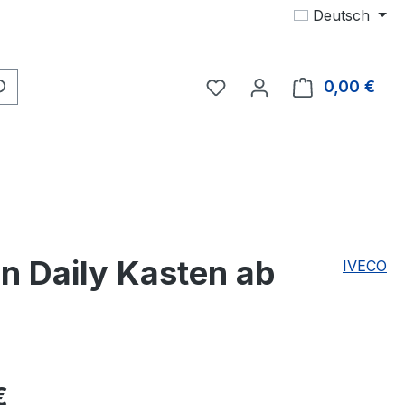
Deutsch
Du hast 0 Produkte auf 
0,00 €
Ware
n Daily Kasten ab
IVECO
eis:
€