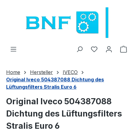
Zum Hauptinhalt springen
Du hast 0 Produ
Ware
Home
Hersteller
IVECO
Original Iveco 504387088 Dichtung des
Lüftungsfilters Stralis Euro 6
Original Iveco 504387088
Dichtung des Lüftungsfilters
Stralis Euro 6