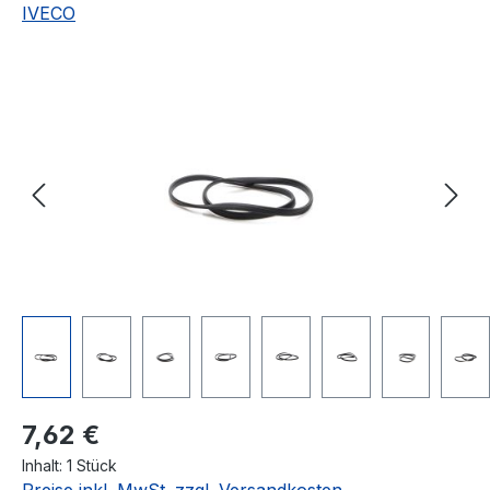
IVECO
Bildergalerie überspringen
Regulärer Preis:
7,62 €
Inhalt:
1 Stück