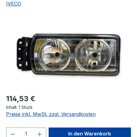
IVECO
Bildergalerie überspringen
Regulärer Preis:
114,53 €
Inhalt:
1 Stück
Preise inkl. MwSt. zzgl. Versandkosten
Produkt Anzahl: Gib den gewünschten We
In den Warenkorb