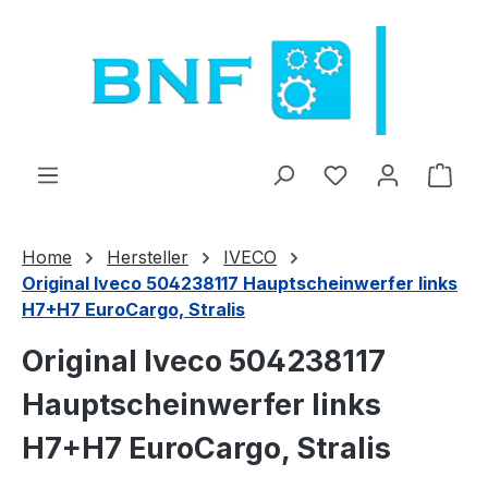
Zum Hauptinhalt springen
Du hast 0 Produ
Ware
Home
Hersteller
IVECO
Original Iveco 504238117 Hauptscheinwerfer links
H7+H7 EuroCargo, Stralis
Original Iveco 504238117
Hauptscheinwerfer links
H7+H7 EuroCargo, Stralis