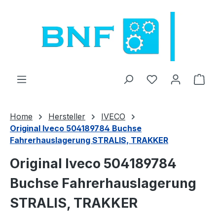
Zum Hauptinhalt springen
Du hast 0 Produ
Ware
Home
Hersteller
IVECO
Original Iveco 504189784 Buchse
Fahrerhauslagerung STRALIS, TRAKKER
Original Iveco 504189784
Buchse Fahrerhauslagerung
STRALIS, TRAKKER