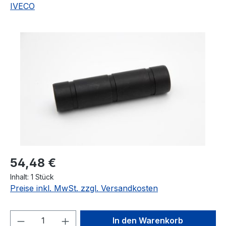
IVECO
Bildergalerie überspringen
Regulärer Preis:
54,48 €
Inhalt:
1 Stück
Preise inkl. MwSt. zzgl. Versandkosten
Produkt Anzahl: Gib den gewünschten We
In den Warenkorb