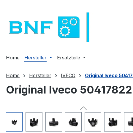
m Hauptinhalt springen
Zur Suche springen
Zur Hauptnavigation springen
Home
Hersteller
Ersatzteile
Home
Hersteller
IVECO
Original Iveco 5041
Original Iveco 5041782
Bildergalerie überspringen