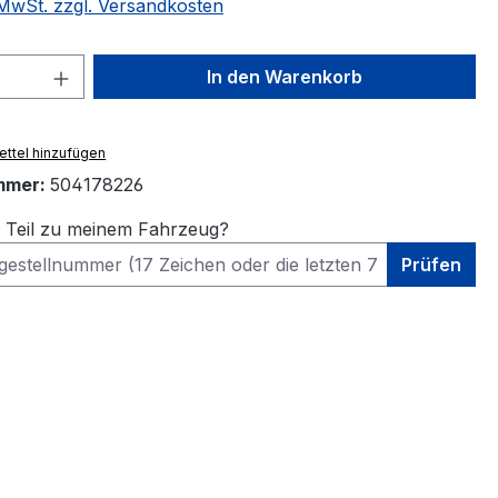
. MwSt. zzgl. Versandkosten
 Anzahl: Gib den gewünschten Wert ein 
In den Warenkorb
ttel hinzufügen
mmer:
504178226
s Teil zu meinem Fahrzeug?
Prüfen