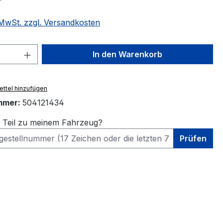
. MwSt. zzgl. Versandkosten
 Anzahl: Gib den gewünschten Wert ein 
In den Warenkorb
ttel hinzufügen
mmer:
504121434
s Teil zu meinem Fahrzeug?
Prüfen