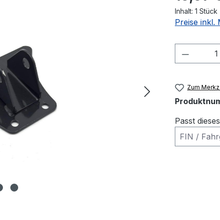
Inhalt:
1 Stück
Preise inkl
Produkt
Zum Merkze
Produktnu
Passt diese