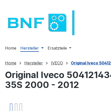
m Hauptinhalt springen
Zur Suche springen
Zur Hauptnavigation springen
Home
Hersteller
Ersatzteile
Home
Hersteller
IVECO
Original Iveco 5041
Original Iveco 50412143
35S 2000 - 2012
Bildergalerie überspringen