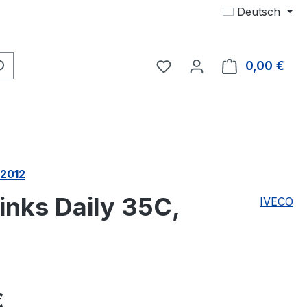
Deutsch
Du hast 0 Produkte auf 
0,00 €
Ware
 2012
inks Daily 35C,
IVECO
eis:
€