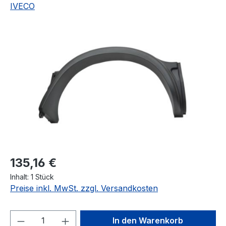
IVECO
Bildergalerie überspringen
Regulärer Preis:
135,16 €
Inhalt:
1 Stück
Preise inkl. MwSt. zzgl. Versandkosten
Produkt Anzahl: Gib den gewünschten We
In den Warenkorb