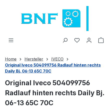
Zum Hauptinhalt springen
Du hast 0 Produ
Ware
Home
Hersteller
IVECO
Original Iveco 504099756 Radlauf hinten rechts
Daily Bj. 06-13 65C 70C
Original Iveco 504099756
Radlauf hinten rechts Daily Bj.
06-13 65C 70C