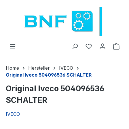
Zum Hauptinhalt springen
Du hast 0 Produ
Ware
Home
Hersteller
IVECO
Original Iveco 504096536 SCHALTER
Original Iveco 504096536
SCHALTER
IVECO