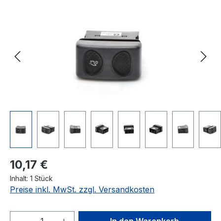
Bildergalerie überspringen
Regulärer Preis:
10,17 €
Inhalt:
1 Stück
Preise inkl. MwSt. zzgl. Versandkosten
Produkt Anzahl: Gib den gewünschten We