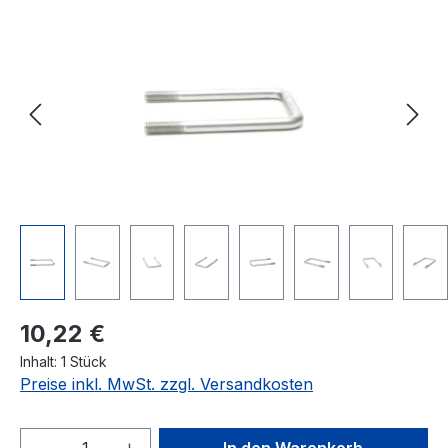
Bildergalerie überspringen
Regulärer Preis:
10,22 €
Inhalt:
1 Stück
Preise inkl. MwSt. zzgl. Versandkosten
Produkt Anzahl: Gib den gewünschten We