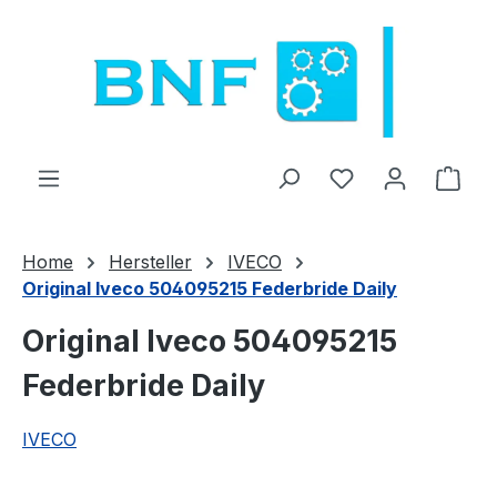
Zum Hauptinhalt springen
Du hast 0 Produ
Ware
Home
Hersteller
IVECO
Original Iveco 504095215 Federbride Daily
Original Iveco 504095215
Federbride Daily
IVECO