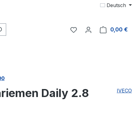
Deutsch
Du hast 0 Produkte auf 
0,00 €
Ware
00
riemen Daily 2.8
IVECO
eis: