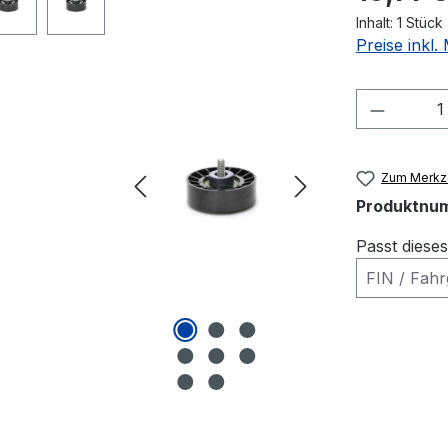
Inhalt:
1 Stück
Preise inkl
Produkt
Zum Merkze
Produktnu
Passt diese