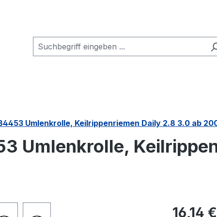
84453 Umlenkrolle, Keilrippenriemen Daily 2.8 3.0 ab 20
3 Umlenkrolle, Keilrippen
Regulärer Pr
16,14 €