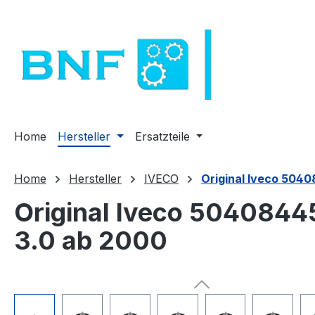
m Hauptinhalt springen
Zur Suche springen
Zur Hauptnavigation springen
Home
Hersteller
Ersatzteile
Home
Hersteller
IVECO
Original Iveco 5040
Original Iveco 50408445
3.0 ab 2000
Bildergalerie überspringen