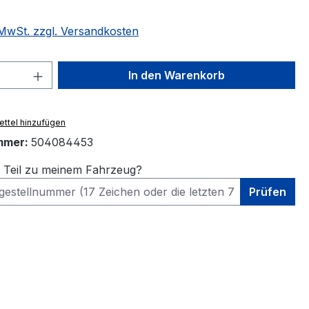
. MwSt. zzgl. Versandkosten
 Anzahl: Gib den gewünschten Wert ein 
In den Warenkorb
ttel hinzufügen
mmer:
504084453
s Teil zu meinem Fahrzeug?
Prüfen