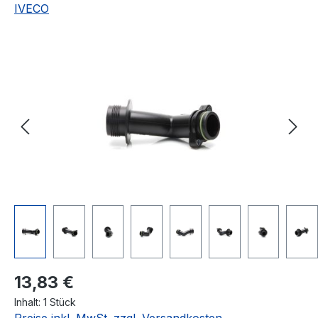
IVECO
Bildergalerie überspringen
Regulärer Preis:
13,83 €
Inhalt:
1 Stück