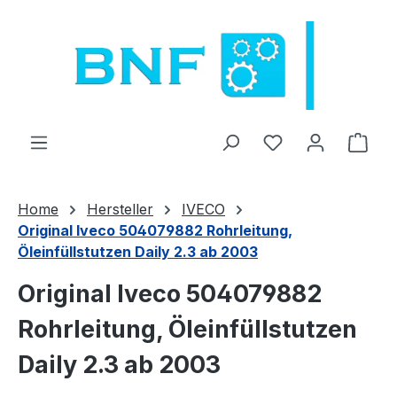
Zum Hauptinhalt springen
Du hast 0 Produ
Ware
Home
Hersteller
IVECO
Original Iveco 504079882 Rohrleitung,
Öleinfüllstutzen Daily 2.3 ab 2003
Original Iveco 504079882
Rohrleitung, Öleinfüllstutzen
Daily 2.3 ab 2003