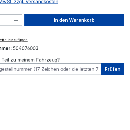
. MwSt. zzgl. Versandkosten
 Anzahl: Gib den gewünschten Wert ein 
In den Warenkorb
ttel hinzufügen
mmer:
504076003
s Teil zu meinem Fahrzeug?
Prüfen