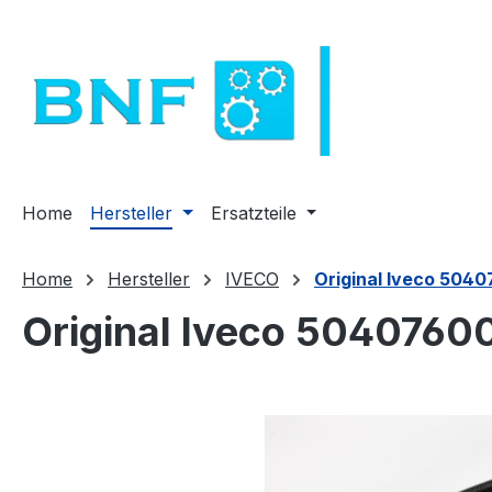
m Hauptinhalt springen
Zur Suche springen
Zur Hauptnavigation springen
Home
Hersteller
Ersatzteile
Home
Hersteller
IVECO
Original Iveco 5040
Original Iveco 504076003
Bildergalerie überspringen