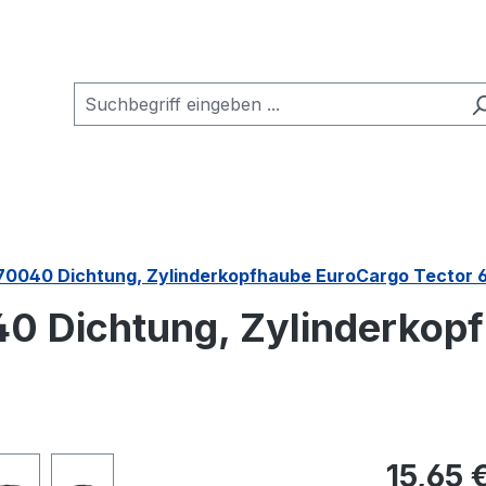
070040 Dichtung, Zylinderkopfhaube EuroCargo Tector 6
40 Dichtung, Zylinderkop
Regulärer Pr
15,65 