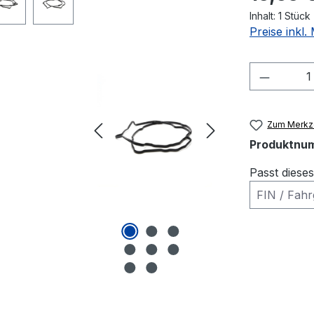
Inhalt:
1 Stück
Preise inkl
Produkt
Zum Merkze
Produktnu
Passt diese