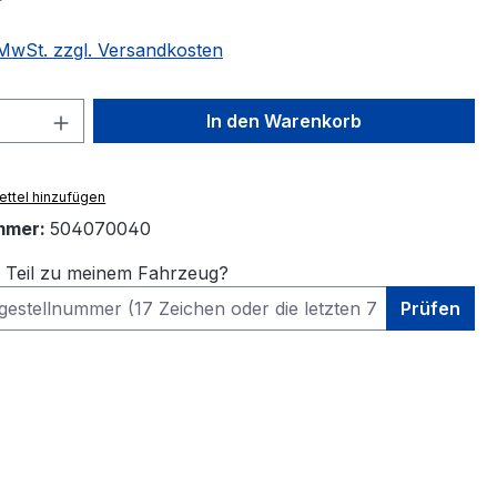
. MwSt. zzgl. Versandkosten
 Anzahl: Gib den gewünschten Wert ein 
In den Warenkorb
ttel hinzufügen
mmer:
504070040
s Teil zu meinem Fahrzeug?
Prüfen