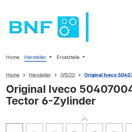
m Hauptinhalt springen
Zur Suche springen
Zur Hauptnavigation springen
Home
Hersteller
Ersatzteile
Home
Hersteller
IVECO
Original Iveco 504
Original Iveco 5040700
Tector 6-Zylinder
Bildergalerie überspringen