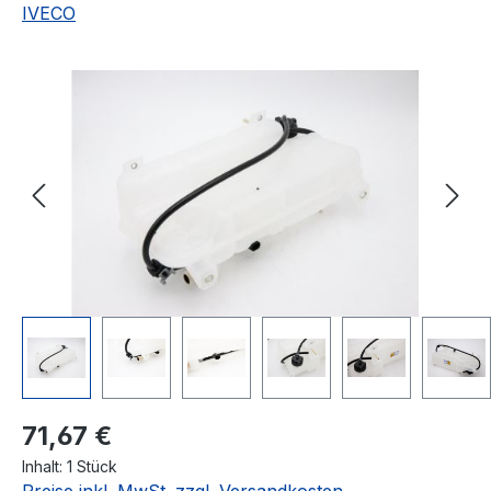
IVECO
Bildergalerie überspringen
Regulärer Preis:
71,67 €
Inhalt:
1 Stück