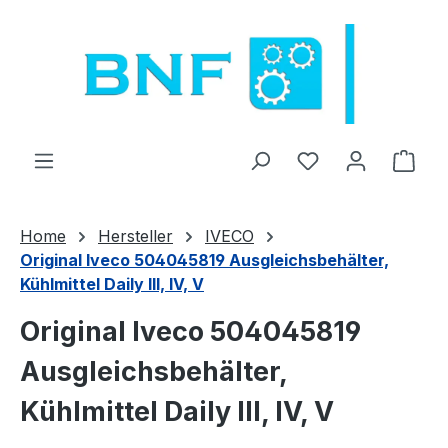
Zum Hauptinhalt springen
Du hast 0 Produ
Ware
Home
Hersteller
IVECO
Original Iveco 504045819 Ausgleichsbehälter,
Kühlmittel Daily III, IV, V
Original Iveco 504045819
Ausgleichsbehälter,
Kühlmittel Daily III, IV, V