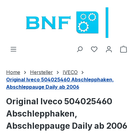
Zum Hauptinhalt springen
Du hast 0 Produ
Ware
Home
Hersteller
IVECO
Original Iveco 504025460 Abschlepphaken,
Abschleppauge Daily ab 2006
Original Iveco 504025460
Abschlepphaken,
Abschleppauge Daily ab 2006